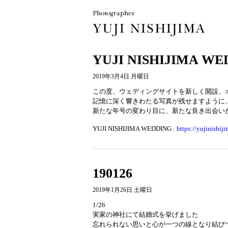
YUJI NISHIJIMA W
2019年3月4日 月曜日
この度、ウェディングサイトを新しく開設、
記憶に深く響きわたる写真が残せますように
新たな年号の変わり目に、新たな良き出会い
YUJI NISHIJIMA WEDDING :
https://yujinishi
190126
2019年1月26日 土曜日
1/26
実家の神社にて結婚式を挙げました
忘れられない思いと心が一つの線となり結び