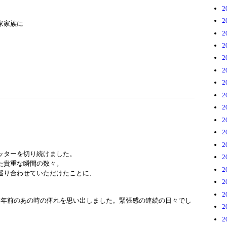
2
2
家家族に
2
2
2
2
2
2
2
2
2
2
ッターを切り続けました。
2
た貴重な瞬間の数々。
2
巡り合わせていただけたことに、
2
2
7年前のあの時の痺れを思い出しました。緊張感の連続の日々でし
2
2