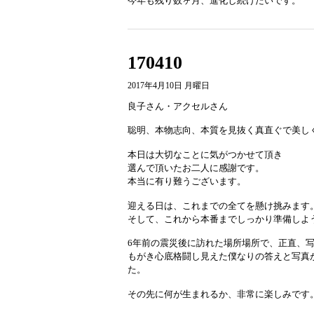
今年も残り数ヶ月、進化し続けたいです。
170410
2017年4月10日 月曜日
良子さん・アクセルさん
聡明、本物志向、本質を見抜く真直ぐで美し
本日は大切なことに気がつかせて頂き
選んで頂いたお二人に感謝です。
本当に有り難うございます。
迎える日は、これまでの全てを懸け挑みます
そして、これから本番までしっかり準備しよ
6年前の震災後に訪れた場所場所で、正直、
もがき心底格闘し見えた僕なりの答えと写真
た。
その先に何が生まれるか、非常に楽しみです