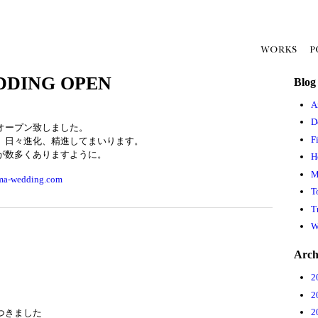
EDDING OPEN
Blog
A
D
オープン致しました。
F
、日々進化、精進してまいります。
が数多くありますように。
H
M
jima-wedding.com
T
T
W
Arch
2
2
2
つきました