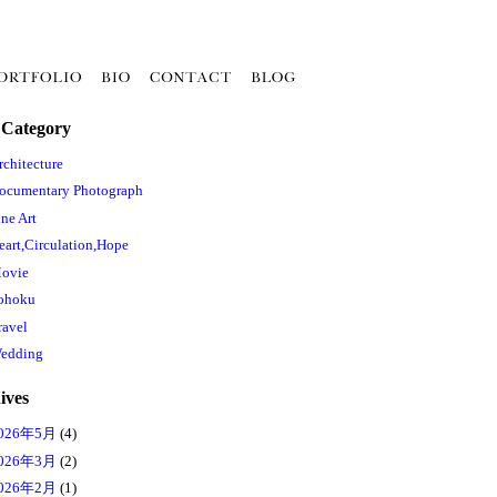
 Category
rchitecture
ocumentary Photograph
ine Art
eart,Circulation,Hope
ovie
ohoku
ravel
edding
ives
026年5月
(4)
026年3月
(2)
026年2月
(1)