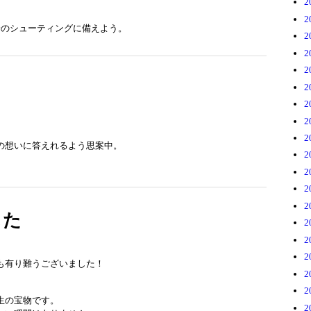
2
2
降のシューティングに備えよう。
2
2
2
2
2
2
2
の想いに答えれるよう思案中。
2
2
2
2
した
2
2
2
も有り難うございました！
2
2
生の宝物です。
2