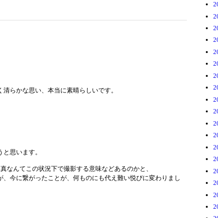
2
2
2
2
2
2
2
2
く清らかな思い、本当に素晴らしいです。
2
2
2
2
。
2
うと思います。
2
写真なんてこの状況下で撮影する意味などあるのかと、
2
が、今に繋がったことが、何ものにも代え難い悦びに変わりまし
2
2
。
2