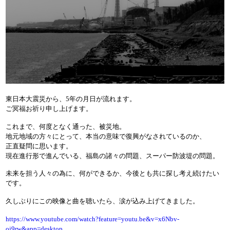
東日本大震災から、5年の月日が流れます。
ご冥福お祈り申し上げます。
これまで、何度となく通った、被災地。
地元地域の方々にとって、本当の意味で復興がなされているのか、
正直疑問に思います。
現在進行形で進んでいる、福島の諸々の問題、スーパー防波堤の問題。
未来を担う人々の為に、何ができるか、今後とも共に探し考え続けたい
です。
久しぶりにこの映像と曲を聴いたら、涙が込み上げてきました。
https://www.youtube.com/watch?feature=youtu.be&v=x6Nbv-
oj9rw&app=desktop