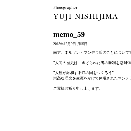
memo_59
2013年12月9日 月曜日
南ア、ネルソン・マンデラ氏のことについて
”人間の歴史は、虐げられた者の勝利を忍耐強
”人種が融和する虹の国をつくろう”
崇高な理念を生涯をかけて体現されたマンデ
ご冥福お祈り申し上げます。