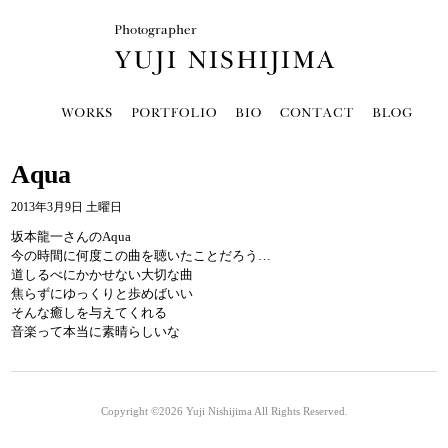
Aqua
2013年3月9日 土曜日
坂本龍一さんのAqua
今の時間に何度この曲を聴いたことだろう…
道しるべにかかせない大切な曲
焦らずにゆっくりと歩めばいい
そんな癒しを与えてくれる
音楽って本当に素晴らしいな
Copyright ©2026
Yuji Nishijima
All Rights Reserved.