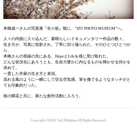
本橋成一さんの写真展『在り処』観に、”IZU PHOTO MUSEUM”へ。
人々の内面に入り込んだ、素晴らしいドキュメンタリー作品の数々。
生き方が、写真に投影され、丁寧に切り撮られた、そのひとつひとつか
ら、
本橋さんの視線の先にある、HopeとLifeを感じ受け取れた。
どんな状況化にあろうとも、生命力豊かに内なるものを輝かせる何かを
求めて。
一貫した作家の生き方と表現。
流れる風のように一瞬にして切る空気感、筆を撫でるようなタッチがと
ても印象的だった。
桜の開花と共に、新たな創作活動に入ろう。
Copyright ©2026
Yuji Nishijima
All Rights Reserved.