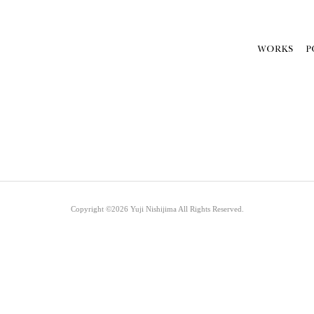
。
Copyright ©2026
Yuji Nishijima
All Rights Reserved.